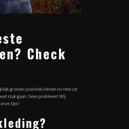
este
pen? Check
lijk groeien jouw kids binnen no time uit
s wat stuk gaan. Geen probleem! Wij
 onze tips!
kleding?