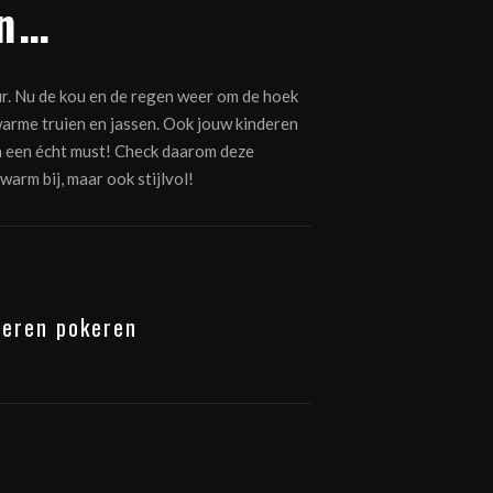
an…
eur. Nu de kou en de regen weer om de hoek
 warme truien en jassen. Ook jouw kinderen
dan een écht must! Check daarom deze
 warm bij, maar ook stijlvol!
 leren pokeren