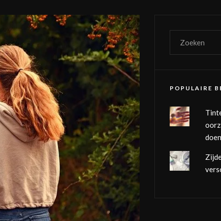
POPULAIRE B
Tint
oorz
doen
Zijd
vers