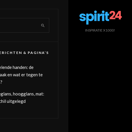
INSPIRATIE X1000!
ERICHTEN & PAGINA’S
elende handen: de
aak en wat er tegen te
?
eglans, hoogglans, mat:
chil uitgelegd